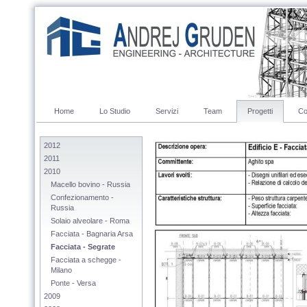
Home
Lo Studio
Servizi
Team
Progetti
Co
2012
2011
2010
Macello bovino - Russia
Confezionamento - 
Russia
Solaio alveolare - Roma
Facciata - Bagnaria Arsa
Facciata - Segrate
Facciata a schegge - 
Milano
Ponte - Versa
2009